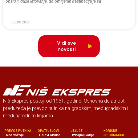
obalu ili duže letovanje, do omiljenih destinacija je sa
01.06.2026
Vidi sve
novosti
Niš-Ekspres postoji od 1951. godine. Osnovna delatnost
preduzeća je prevoz putnika na gradskim, međugradskim i
međunarodnim linijama.
PREVOZ PUTNIKA
OPŠTI USLOVI
USLUGE
KORISNE
Red vožnje
Uslovi online
Iznajmljivanje
INFORMACIJE