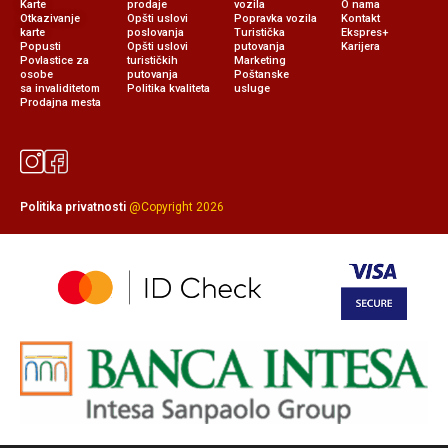
Karte
prodaje
vozila
O nama
Otkazivanje
Opšti uslovi
Popravka vozila
Kontakt
karte
poslovanja
Turistička
Ekspres+
Popusti
Opšti uslovi
putovanja
Karijera
Povlastice za
turističkih
Marketing
osobe
putovanja
Poštanske
sa invaliditetom
Politika kvaliteta
usluge
Prodajna mesta
Politika privatnosti
@Copyright 2026