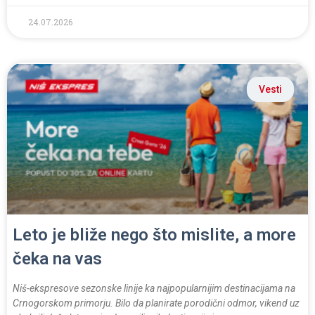
24.07.2026
Vesti
Leto je bliže nego što mislite, a more
čeka na vas
Niš-ekspresove sezonske linije ka najpopularnijim destinacijama na
Crnogorskom primorju. Bilo da planirate porodični odmor, vikend uz