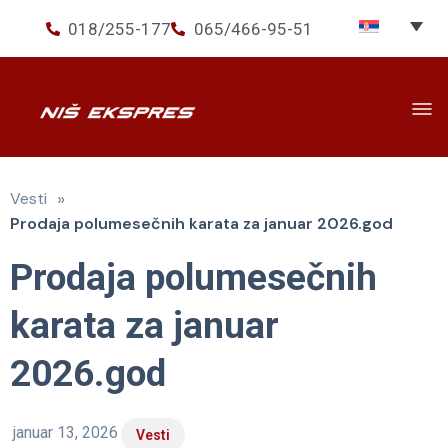
018/255-177
065/466-95-51
Prevoz
▾
»
Vesti
Usluge
▾
Prodaja polumesečnih karata za januar 2026.god
Ekspres+
Prodaja polumesečnih
O nama
karata za januar
Novosti
2026.god
januar 13, 2026
Vesti