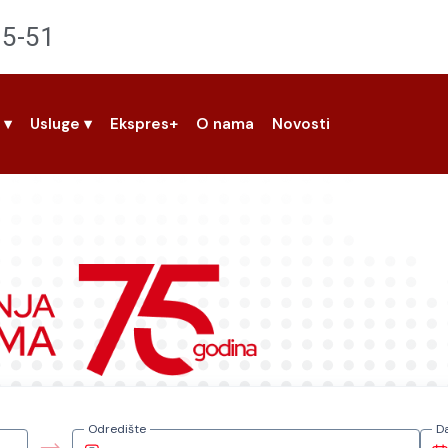
95-51
z
▾
Usluge
▾
Ekspres+
O nama
Novosti
Odredište
D