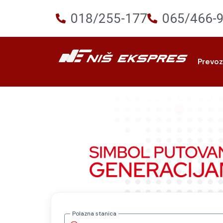
018/255-177
065/466-
Prevo
Polazna stanica