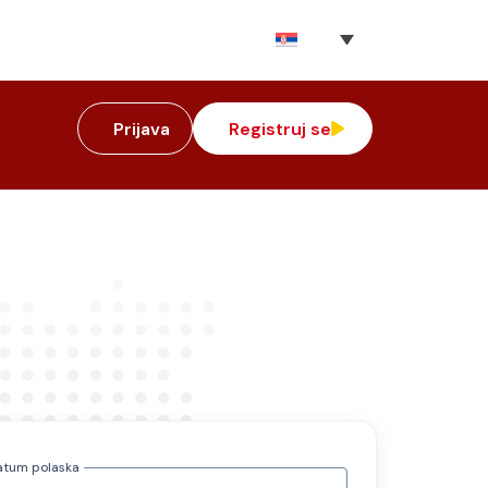
Prijava
Registruj se
atum polaska