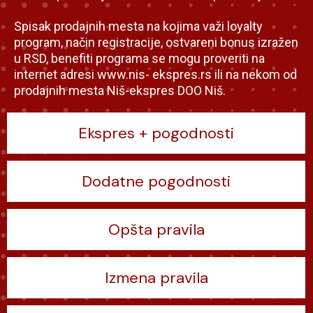
Spisak prodajnih mesta na kojima važi loyalty
program, način registracije, ostvareni bonus izražen
u RSD, benefiti programa se mogu proveriti na
internet adresi www.nis- ekspres.rs ili na nekom od
prodajnih mesta Niš-ekspres DOO Niš.
Ekspres + pogodnosti
Dodatne pogodnosti
Opšta pravila
Izmena pravila