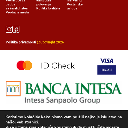
Povlastice za
turističkih
Marketing
osobe
putovanja
Poštanske
sa invaliditetom
Politika kvaliteta
usluge
Prodajna mesta
Politika privatnosti
@Copyright 2026
Koristimo kolačiće kako bismo vam pružili najbolje iskustvo na
našoj veb stranici.
Više o tome koje kolačiće koristimo ili da ih isključite možete