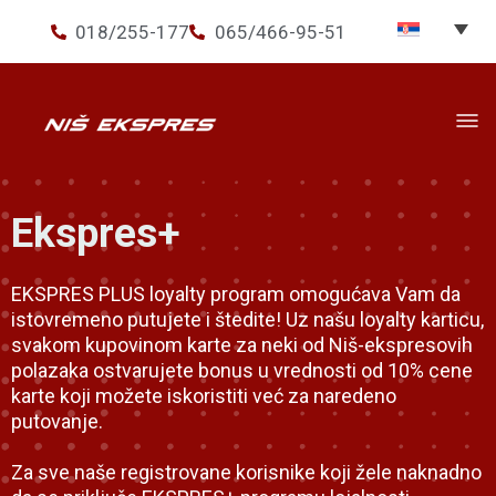
018/255-177
065/466-95-51
Prevoz
▾
Ekspres+
Usluge
▾
Ekspres+
EKSPRES PLUS loyalty program omogućava Vam da
istovremeno putujete i štedite! Uz našu loyalty karticu,
O nama
svakom kupovinom karte za neki od Niš-ekspresovih
Novosti
polazaka ostvarujete bonus u vrednosti od 10% cene
karte koji možete iskoristiti već za naredeno
putovanje.
Za sve naše registrovane korisnike koji žele naknadno