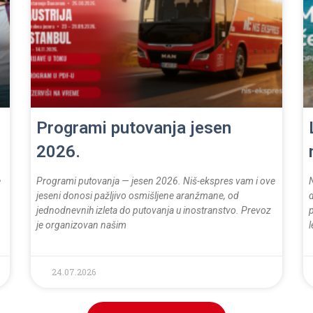
Programi putovanja jesen
2026.
e
Programi putovanja — jesen 2026. Niš-ekspres vam i ove
jeseni donosi pažljivo osmišljene aranžmane, od
jednodnevnih izleta do putovanja u inostranstvo. Prevoz
p
je organizovan našim
l
24.07.2026