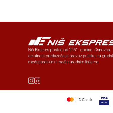
Niš-Ekspres postoji od 1951. godine. Osnovna
delatnost preduzeća je prevoz putnika na grads
međugradskim i međunarodnim linijama.