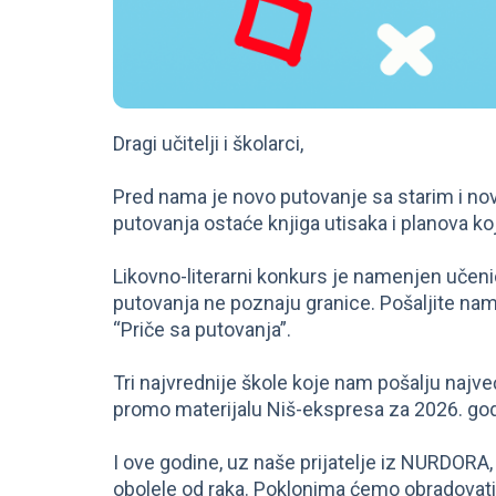
Dragi učitelji i školarci,
Pred nama je novo putovanje sa starim i novi
putovanja ostaće knjiga utisaka i planova k
Likovno-literarni konkurs je namenjen učeni
putovanja ne poznaju granice. Pošaljite nam 
“Priče sa putovanja”.
Tri najvrednije škole koje nam pošalju najveć
promo materijalu Niš-ekspresa za 2026. go
I ove godine, uz naše prijatelje iz NURDORA
obolele od raka. Poklonima ćemo obradovati 