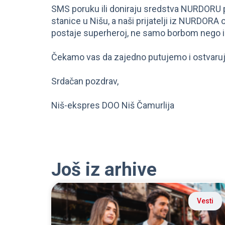
SMS poruku ili doniraju sredstva NURDORU p
stanice u Nišu, a naši prijatelji iz NURDORA
postaje superheroj, ne samo borbom nego 
Čekamo vas da zajedno putujemo i ostvaru
Srdačan pozdrav,
Niš-ekspres DOO Niš Čamurlija
Još iz arhive
Vesti