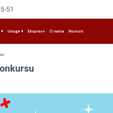
95-51
z
▾
Usluge
▾
Ekspres+
O nama
Novosti
su
konkursu