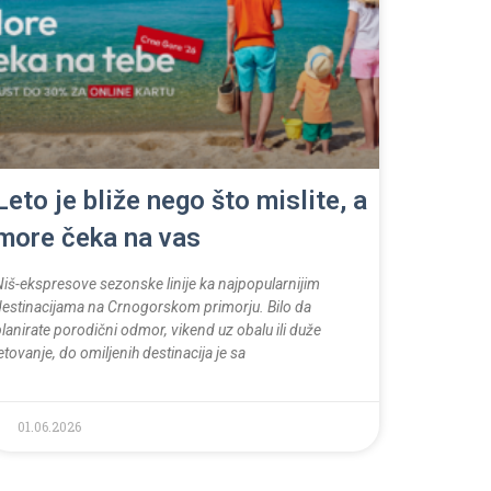
Leto je bliže nego što mislite, a
more čeka na vas
Niš-ekspresove sezonske linije ka najpopularnijim
destinacijama na Crnogorskom primorju. Bilo da
lanirate porodični odmor, vikend uz obalu ili duže
etovanje, do omiljenih destinacija je sa
01.06.2026