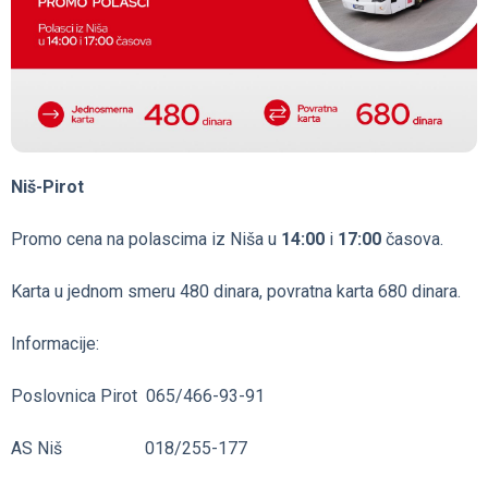
Niš-Pirot
Promo cena na polascima iz Niša u
14:00
i
17:00
časova.
Karta u jednom smeru 480 dinara, povratna karta 680 dinara.
Informacije:
Poslovnica Pirot
065/466-93-91
AS Niš
018/255-177