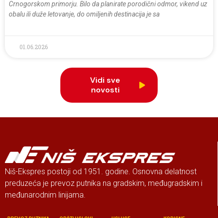
Crnogorskom primorju. Bilo da planirate porodični odmor, vikend uz
obalu ili duže letovanje, do omiljenih destinacija je sa
01.06.2026
Vidi sve
novosti
Niš-Ekspres postoji od 1951. godine. Osnovna delatnost
preduzeća je prevoz putnika na gradskim, međugradskim i
međunarodnim linijama.