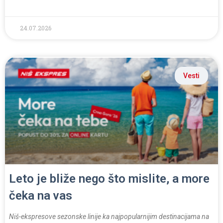
24.07.2026
Vesti
Leto je bliže nego što mislite, a more
čeka na vas
Niš-ekspresove sezonske linije ka najpopularnijim destinacijama na