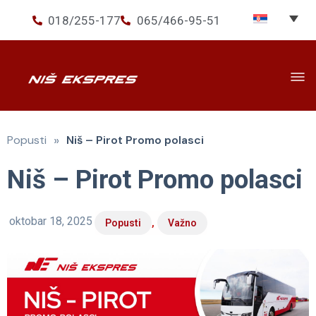
018/255-177
065/466-95-51
Prevoz
▾
»
Popusti
Niš – Pirot Promo polasci
Usluge
▾
Niš – Pirot Promo polasci
Ekspres+
O nama
oktobar 18, 2025
,
Popusti
Važno
Novosti