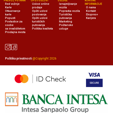
PREVOZ PUTNIKA
OPŠTI USLOVI
USLUGE
KORISNE
Red vožnje
Uslovi online
Iznajmljivanje
INFORMACIJE
Karte
prodaje
vozila
O nama
Otkazivanje
Opšti uslovi
Popravka vozila
Kontakt
karte
poslovanja
Turistička
Ekspres+
Popusti
Opšti uslovi
putovanja
Karijera
Povlastice za
turističkih
Marketing
osobe
putovanja
Poštanske
sa invaliditetom
Politika kvaliteta
usluge
Prodajna mesta
Politika privatnosti
@Copyright 2026