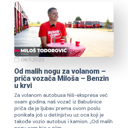
06.11.2025
Od malih nogu za volanom –
priča vozača Miloša – Benzin
u krvi
Za volanom autobusa Niš-ekspresa već
osam godina, naš vozač iz Babušnice
priča da je ljubav prema ovom poslu
ponikała još u detinjstvu uz oca koji je
takođe vozio autobus i kamion. „Od malih