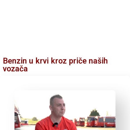
Benzin u krvi kroz priče naših
vozača