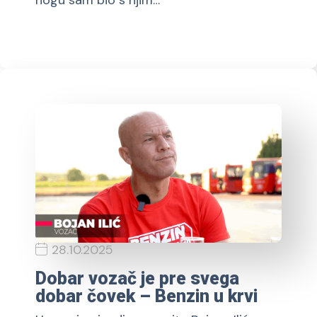
nogu sam bio s njim…
28.10.2025
Dobar vozač je pre svega
dobar čovek – Benzin u krvi