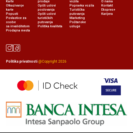
Karte
prodaje
vozila
O nama
Otkazivanje
Opšti uslovi
Popravka vozila
Kontakt
karte
poslovanja
Turistička
Ekspres+
Popusti
Opšti uslovi
putovanja
Karijera
Povlastice za
turističkih
Marketing
osobe
putovanja
Poštanske
sa invaliditetom
Politika kvaliteta
usluge
Prodajna mesta
Politika privatnosti
@Copyright 2026