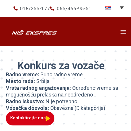
018/255-177
065/466-95-51
Prevoz
▾
Usluge
▾
Konkurs za vozače
Ekspres+
Radno vreme:
Puno radno vreme
Mesto rada:
Srbija
O nama
Vrsta radnog angažovanja:
Određeno vreme sa
mogućnošću prelaska na neodređeno
Novosti
Radno iskustvo:
Nije potrebno
Vozačka dozvola:
Obavezna (D kategorija)
Kontaktirajte nas