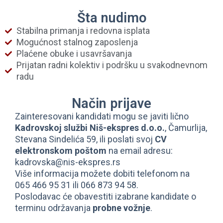
Šta nudimo
Stabilna primanja i redovna isplata
Mogućnost stalnog zaposlenja
Plaćene obuke i usavršavanja
Prijatan radni kolektiv i podršku u svakodnevnom
radu
Način prijave
Zainteresovani kandidati mogu se javiti lično
Kadrovskoj službi Niš-ekspres d.o.o.
, Čamurlija,
Stevana Sindelića 59, ili poslati svoj
CV
elektronskom poštom
na email adresu:
kadrovska@nis-ekspres.rs
Više informacija možete dobiti telefonom na
065 466 95 31
ili
066 873 94 58
.
Poslodavac će obavestiti izabrane kandidate o
terminu održavanja
probne vožnje
.