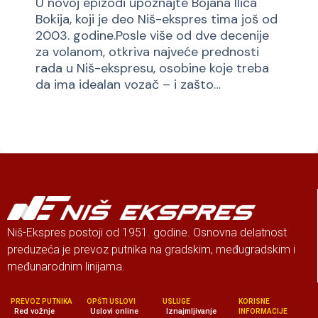
U novoj epizodi upoznajte Bojana Ilića
Bokija, koji je deo Niš-ekspres tima još od
2003. godine.Posle više od dve decenije
za volanom, otkriva najveće prednosti
rada u Niš-ekspresu, osobine koje treba
da ima idealan vozač – i zašto…
Niš-Ekspres postoji od 1951. godine. Osnovna delatnost
preduzeća je prevoz putnika na gradskim, međugradskim i
međunarodnim linijama.
PREVOZ PUTNIKA
OPŠTI USLOVI
USLUGE
KORISNE
Red vožnje
Uslovi online
Iznajmljivanje
INFORMACIJE