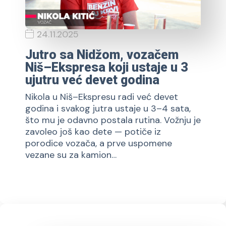
24.11.2025
Jutro sa Nidžom, vozačem
Niš–Ekspresa koji ustaje u 3
ujutru već devet godina
Nikola u Niš–Ekspresu radi već devet
godina i svakog jutra ustaje u 3–4 sata,
što mu je odavno postala rutina. Vožnju je
zavoleo još kao dete — potiče iz
porodice vozača, a prve uspomene
vezane su za kamion…