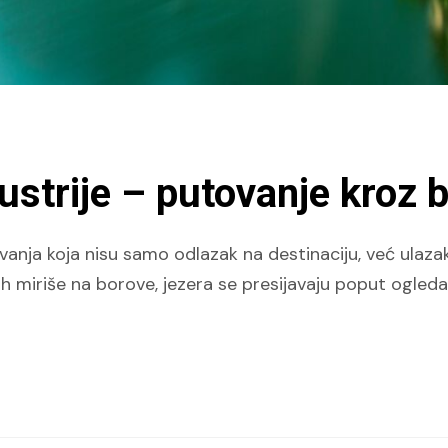
ustrije – putovanje kroz 
 koja nisu samo odlazak na destinaciju, već ulazak 
h miriše na borove, jezera se presijavaju poput ogleda