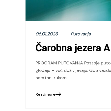
06.01.2026
Putovanja
Čarobna jezera A
PROGRAM PUTOVANJA Postoje putovanja
gledaju – već doživljavaju. Gde vazdu
nacrtani rukom…
Readmore