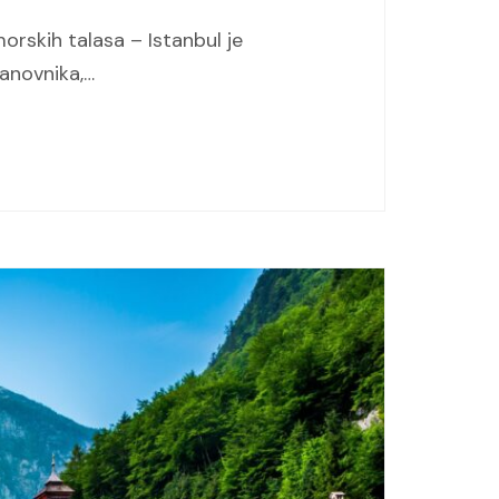
morskih talasa – Istanbul je
tanovnika,…