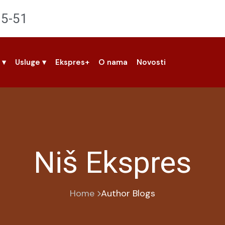
95-51
z
▾
Usluge
▾
Ekspres+
O nama
Novosti
Niš Ekspres
Home
Author Blogs