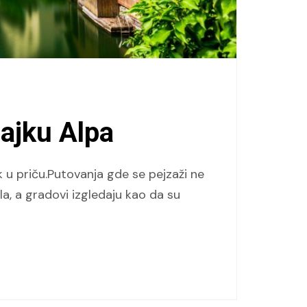
bajku Alpa
u priču.Putovanja gde se pejzaži ne
la, a gradovi izgledaju kao da su