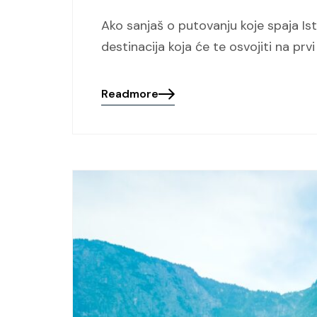
Ako sanjaš o putovanju koje spaja Isto
destinacija koja će te osvojiti na pr
Readmore