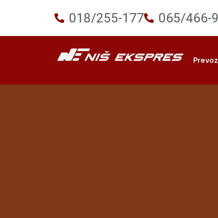
018/255-177
065/466-
Prevo