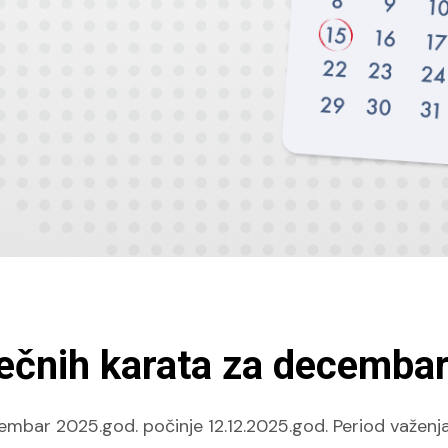
ečnih karata za decemba
embar 2025.god. počinje 12.12.2025.god. Period važe