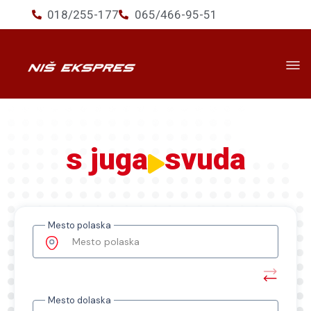
018/255-177
065/466-95-51
Prevoz
▾
Usluge
▾
s juga
svuda
Ekspres+
O nama
Novosti
Mesto polaska
Mesto polaska
Mesto dolaska