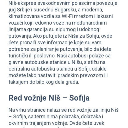
Niš-ekspres svakodnevnim polascima povezuje
jug Srbije i susednu Bugarsku, a moderna,
klimatizovana vozila sa Wi-Fi mrežom i iskusni
vozači koji redovno voze na međunarodnim
linijama garancija su sigurnog i udobnog
putovanja. Ako putujete iz Niša za Sofiju, ovde
ćete pronaći sve informacije koje su vam
potrebne za planiranje putovanja, bilo da idete
turistički ili poslovno. Naši autobusi polaze sa
glavne autobuske stanice u Nišu, a stižu na
centralnu autobusku stanicu u Sofiji, odakle
možete lako nastaviti gradskim prevozom ili
taksijem do bilo kog dela grada.
Red vožnje Niš – Sofija
Na vrhu stranice nalazi se red vožnje za liniju Niš
– Sofija, sa terminima polazaka, dolazaka i
okvirnim trajanjem vožnje. Ovde ćete uvek