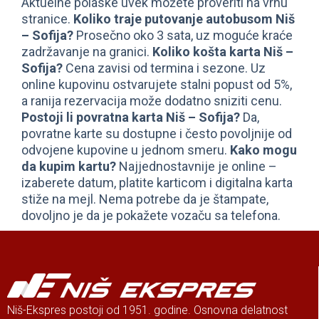
Aktuelne polaske uvek možete proveriti na vrhu
stranice.
Koliko traje putovanje autobusom Niš
– Sofija?
Prosečno oko 3 sata, uz moguće kraće
zadržavanje na granici.
Koliko košta karta Niš –
Sofija?
Cena zavisi od termina i sezone. Uz
online kupovinu ostvarujete stalni popust od 5%,
a ranija rezervacija može dodatno sniziti cenu.
Postoji li povratna karta Niš – Sofija?
Da,
povratne karte su dostupne i često povoljnije od
odvojene kupovine u jednom smeru.
Kako mogu
da kupim kartu?
Najjednostavnije je online –
izaberete datum, platite karticom i digitalna karta
stiže na mejl. Nema potrebe da je štampate,
dovoljno je da je pokažete vozaču sa telefona.
Niš-Ekspres postoji od 1951. godine. Osnovna delatnost