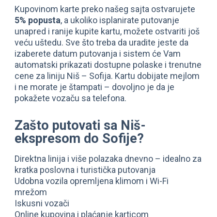
Kupovinom karte preko našeg sajta ostvarujete
5% popusta
, a ukoliko isplanirate putovanje
unapred i ranije kupite kartu, možete ostvariti još
veću uštedu. Sve što treba da uradite jeste da
izaberete datum putovanja i sistem će Vam
automatski prikazati dostupne polaske i trenutne
cene za liniju Niš – Sofija. Kartu dobijate mejlom
i ne morate je štampati – dovoljno je da je
pokažete vozaču sa telefona.
Zašto putovati sa Niš-
ekspresom do Sofije?
Direktna linija i više polazaka dnevno – idealno za
kratka poslovna i turistička putovanja
Udobna vozila opremljena klimom i Wi-Fi
mrežom
Iskusni vozači
Online kupovina i plaćanje karticom