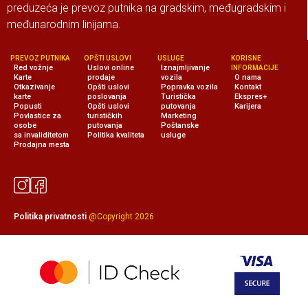
preduzeća je prevoz putnika na gradskim, međugradskim i
međunarodnim linijama.
PREVOZ PUTNIKA
OPŠTI USLOVI
USLUGE
KORISNE
Red vožnje
Uslovi online
Iznajmljivanje
INFORMACIJE
Karte
prodaje
vozila
O nama
Otkazivanje
Opšti uslovi
Popravka vozila
Kontakt
karte
poslovanja
Turistička
Ekspres+
Popusti
Opšti uslovi
putovanja
Karijera
Povlastice za
turističkih
Marketing
osobe
putovanja
Poštanske
sa invaliditetom
Politika kvaliteta
usluge
Prodajna mesta
Politika privatnosti
@Copyright 2026