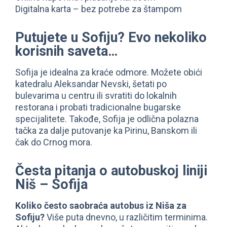
Digitalna karta – bez potrebe za štampom
Putujete u Sofiju? Evo nekoliko
korisnih saveta…
Sofija je idealna za kraće odmore. Možete obići
katedralu Aleksandar Nevski, šetati po
bulevarima u centru ili svratiti do lokalnih
restorana i probati tradicionalne bugarske
specijalitete. Takođe, Sofija je odlična polazna
tačka za dalje putovanje ka Pirinu, Banskom ili
čak do Crnog mora.
Česta pitanja o autobuskoj liniji
Niš – Sofija
Koliko često saobraća autobus iz Niša za
Sofiju?
Više puta dnevno, u različitim terminima.