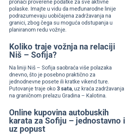
pronaći proverene podatke za sve aktivne
polaske. Imajte u vidu da međunarodne linije
podrazumevaju uobičajena zadržavanja na
granici, zbog čega su moguća odstupanja u
planiranom redu vožnje.
Koliko traje vožnja na relaciji
Niš – Sofija?
Na liniji Niš – Sofija saobraća više polazaka
dnevno, što je posebno praktično za
jednodnevne posete ili kratke vikend ture.
Putovanje traje oko
3 sata
, uz kraća zadržavanja
na graničnom prelazu Gradina – Kalotina.
Online kupovina autobuskih
karata za Sofiju – jednostavno i
uz popust