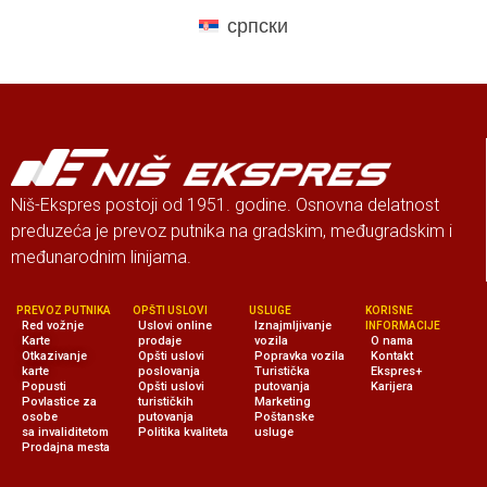
српски
Niš-Ekspres postoji od 1951. godine. Osnovna delatnost
preduzeća je prevoz putnika na gradskim, međugradskim i
međunarodnim linijama.
PREVOZ PUTNIKA
OPŠTI USLOVI
USLUGE
KORISNE
Red vožnje
Uslovi online
Iznajmljivanje
INFORMACIJE
Karte
prodaje
vozila
O nama
Otkazivanje
Opšti uslovi
Popravka vozila
Kontakt
karte
poslovanja
Turistička
Ekspres+
Popusti
Opšti uslovi
putovanja
Karijera
Povlastice za
turističkih
Marketing
osobe
putovanja
Poštanske
sa invaliditetom
Politika kvaliteta
usluge
Prodajna mesta