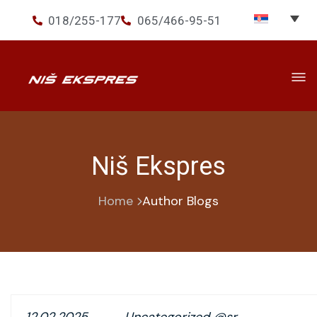
018/255-177
065/466-95-51
Prevoz
▾
Usluge
▾
Niš Ekspres
Ekspres+
Home
Author Blogs
O nama
Novosti