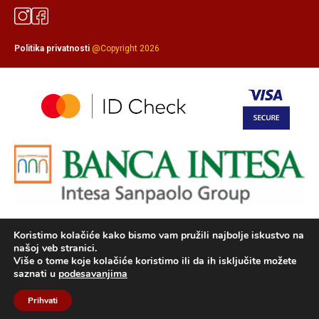
Politika privatnosti
@Copyright 2026
Koristimo kolačiće kako bismo vam pružili najbolje iskustvo na
našoj veb stranici.
Više o tome koje kolačiće koristimo ili da ih isključite možete
saznati u
podesavanjima
српски
Prihvati